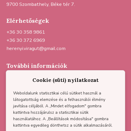
9700 Szombathely, Béke tér 7.
Elérhetőségek
+36 30 358 9861
+36 30 372 6969
herenyi.viragut@gmail.com
További információk
Sajtómegjelenések
Cookie (süti) nyilatkozat
Házirend
Partnereink
Weboldalunk statisztikai célú sütiket használ a
látogatottság elemzése és a felhasználói élmény
Adatkezelési tájékoztató
javítása céljából. A „Mindet elfogadom" gombra
Impresszum
kattintva hozzájárulsz a statisztikai sütik
használatához. A „Beállítások módosítása" gombra
kattintva egyedileg dönthetsz a sütik alkalmazásáról.
Kövess minket