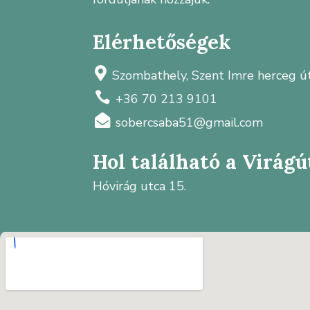
Elérhetőségek

Szombathely, Szent Imre herceg út

+36 70 213 9101

sobercsaba51@gmail.com
Hol található a Virág
Hóvirág utca 15.