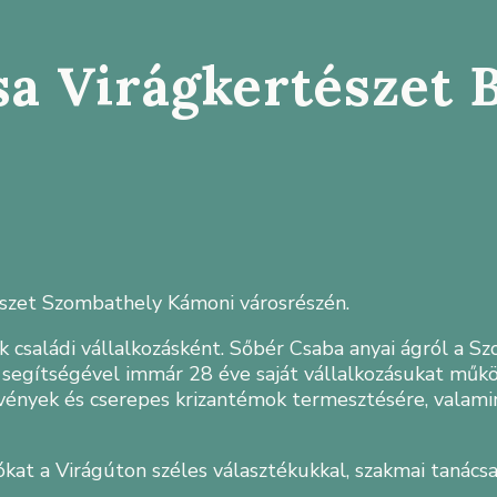
sa Virágkertészet 
észet Szombathely Kámoni városrészén.
ik családi vállalkozásként. Sőbér Csaba anyai ágról a
ia segítségével immár 28 éve saját vállalkozásukat műkö
övények és cserepes krizantémok termesztésére, valami
ókat a Virágúton széles választékukkal, szakmai tanácsa