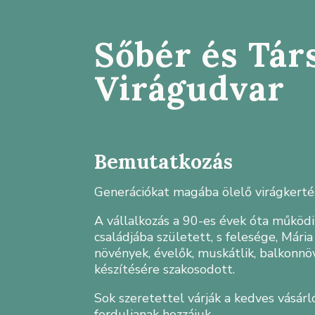
Sőbér és Tár
Virágudvar
Bemutatkozás
Generációkat magába ölelő virágkert
A vállalkozás a 90-es évek óta működ
családjába született, s felesége, Már
növények, évelők, muskátlik, balkonn
készítésére szakosodott.
Sok szeretettel várják a kedves vásárl
forduljanak hozzájuk.