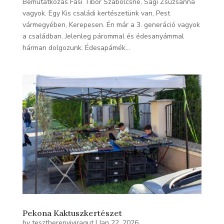
Bemutatkozás Fási Tibor Szabolcsné, Sági Zsuzsanna
vagyok. Egy Kis családi kertészetünk van, Pest
vármegyében, Kerepesen. Én már a 3. generáció vagyok
a családban. Jelenleg párommal és édesanyámmal
hárman dolgozunk. Édesapámék...
Pekona Kaktuszkertészet
by
tesztherenyiviragut
|
Jan 22, 2026