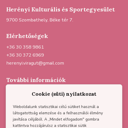
Herényi Kulturális és Sportegyesület
9700 Szombathely, Béke tér 7.
Elérhetőségek
+36 30 358 9861
+36 30 372 6969
herenyi.viragut@gmail.com
További információk
Sajtómegjelenések
Cookie (süti) nyilatkozat
Házirend
Partnereink
Weboldalunk statisztikai célú sütiket használ a
látogatottság elemzése és a felhasználói élmény
Adatkezelési tájékoztató
javítása céljából. A „Mindet elfogadom" gombra
Impresszum
kattintva hozzájárulsz a statisztikai sütik