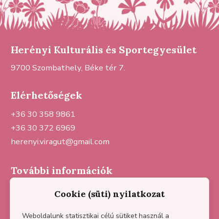
Herényi Kulturális és Sportegyesület
9700 Szombathely, Béke tér 7.
Elérhetőségek
+36 30 358 9861
+36 30 372 6969
herenyi.viragut@gmail.com
További információk
Sajtómegjelenések
Cookie (süti) nyilatkozat
Házirend
Partnereink
Weboldalunk statisztikai célú sütiket használ a