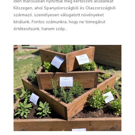
Idén márciusban nyitottuk meg kertészeti árudánkat
Kőszegen, ahol Spanyolországból és Olaszországból
származó, személyesen válogatott növényeket
kínálunk. Fontos számunkra, hogy ne tömegárut
értékesítsünk, hanem szép...