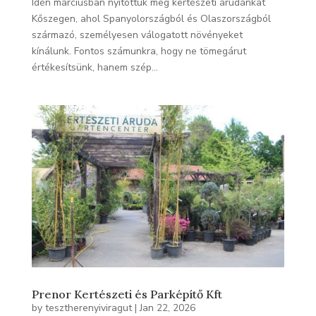
Idén márciusban nyitottuk meg kertészeti árudánkat
Kőszegen, ahol Spanyolországból és Olaszországból
származó, személyesen válogatott növényeket
kínálunk. Fontos számunkra, hogy ne tömegárut
értékesítsünk, hanem szép...
Prenor Kertészeti és Parképítő Kft
by
tesztherenyiviragut
|
Jan 22, 2026