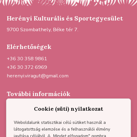
Herényi Kulturális és Sportegyesület
9700 Szombathely, Béke tér 7.
Elérhetőségek
+36 30 358 9861
+36 30 372 6969
herenyi.viragut@gmail.com
További információk
Sajtómegjelenések
Cookie (süti) nyilatkozat
Házirend
Partnereink
Weboldalunk statisztikai célú sütiket használ a
látogatottság elemzése és a felhasználói élmény
Adatkezelési tájékoztató
javítása céljából. A „Mindet elfogadom" gombra