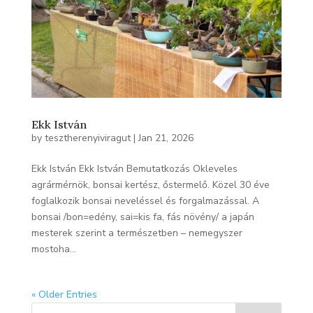
Ekk István
by
tesztherenyiviragut
|
Jan 21, 2026
Ekk István Ekk István Bemutatkozás Okleveles
agrármérnök, bonsai kertész, őstermelő. Közel 30 éve
foglalkozik bonsai neveléssel és forgalmazással. A
bonsai /bon=edény, sai=kis fa, fás növény/ a japán
mesterek szerint a természetben – nemegyszer
mostoha...
« Older Entries