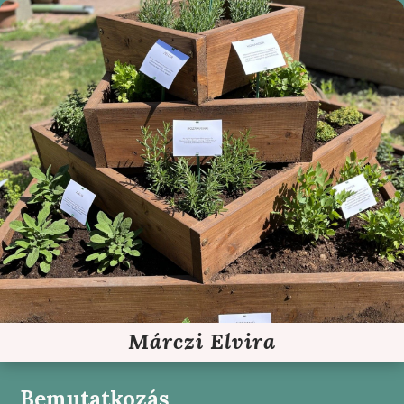
Márczi Elvira
Bemutatkozás