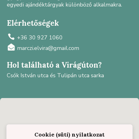
egyedi ajándéktárgyak különböző alkalmakra.
Elérhetőségek

+36 30 927 1060

marczi.elvira@gmail.com
Hol található a Virágúton?
Csók István utca és Tulipán utca sarka
Cookie (süti) nyilatkozat