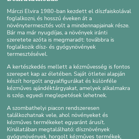
Márczi Elvira 1980-ban kezdett el díszfaiskolával
foglalkozni, és hosszú éveken át a
növénytermesztés volt a mindennapjainak része.
Bár ma már nyugdíjas, a növények iránti
szeretete azóta is megmaradt: továbbra is
foglalkozik dísz- és gyógynövények
termesztésével.
A kertészkedés mellett a kézművesség is fontos
szerepet kap az életében. Saját ötletei alapján
készít horgolt angyalfigurákat és különféle
kézműves ajándéktárgyakat, amelyek alkalmakra
is szép, egyedi meglepetések lehetnek.
A szombathelyi piacon rendszeresen
találkozhatnak vele, ahol növényeket és
kézműves termékeket egyaránt árusít.
Kínálatában megtalálható: dísznövények
gyógynövények, horgolt kézműves termékek,