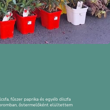
csfa, fűszer paprika és egyéb díszfa
 koromban, őstermelőként elültettem