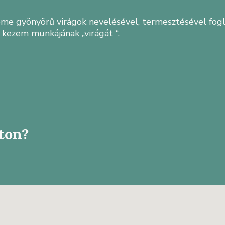
me gyönyörű virágok nevelésével, termesztésével fogla
ezem munkájának ,,virágát “.
úton?