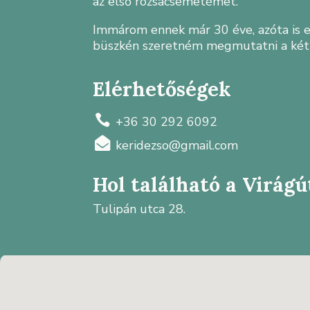
az első rózsacsemetémet.
Immárom ennek már 30 éve, azóta is e
büszkén szeretném megmutatni a két k
Elérhetőségek

+36 30 292 6092

keridezso@gmail.com
Hol található a Virág
Tulipán utca 28.