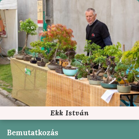
Ekk István
Bemutatkozás