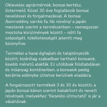
Okleveles agrármérnök, bonsai kertész,
őstermelő. Közel 30 éve foglalkozik bonsai
neveléssel és forgalmazással. A bonsai
/bon=edény, sai=kis fa, fás növény/ a japán
mesterek szerint a természetben – nemegyszer
mostoha körülmények között – nőtt fa
szépségét, tökéletességét jeleníti meg
kicsinyítve.
Termékei a hazai éghajlati és talajtényezők
között, kizárólag szabadban tartható bonsaiok,
kisebb méretű alakfák. Ez utóbbiak földlabdásan
és műanyag konténerben, a bonsaiok pedig
kerámia edénybe ültetve kerülnek eladásra.
A forgalmazott termékek 3 és 30 év közötti, a
japán bonsai kánon szerint kialakított és nevelt
növények, melyekhez “Kezelési útmutató” is jár a
vásárlónak.