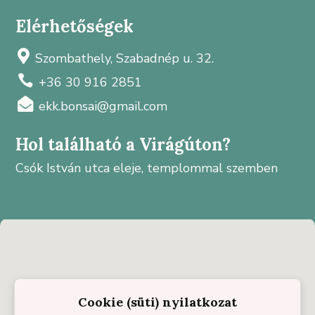
Elérhetőségek

Szombathely, Szabadnép u. 32.

+36 30 916 2851

ekk.bonsai@gmail.com
Hol található a Virágúton?
Csók István utca eleje, templommal szemben
Cookie (süti) nyilatkozat