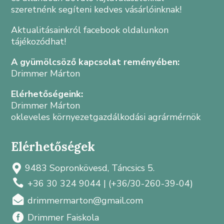
szeretnénk segíteni kedves vásárlóinknak!
Aktualitásainkról facebook oldalunkon
tájékozódhat!
A gyümölcsöző kapcsolat reményében:
Drimmer Márton
Elérhetőségeink:
Drimmer Márton
okleveles környezetgazdálkodási agrármérnök
Elérhetőségek
9483 Sopronkövesd, Táncsics 5.


+36 30 324 9044 | (+36/30-260-39-04)

drimmermarton@gmail.com

Drimmer Faiskola