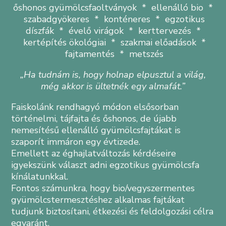
őshonos gyümölcsfaoltványok * ellenálló bio *
szabadgyökeres * konténeres * egzotikus
díszfák * évelő virágok * kerttervezés *
kertépítés ökológiai * szakmai előadások *
fajtamentés * metszés
„Ha tudnám is, hogy holnap elpusztul a világ,
még akkor is ültetnék egy almafát.”
Faiskolánk rendhagyó módon elsősorban
történelmi, tájfajta és őshonos, de újabb
nemesítésű ellenálló gyümölcsfajtákat is
szaporít immáron egy évtizede.
Emellett az éghajlatváltozás kérdéseire
igyekszünk választ adni egzotikus gyümölcsfa
kínálatunkkal.
Fontos számunkra, hogy bio/vegyszermentes
gyümölcstermesztéshez alkalmas fajtákat
tudjunk biztosítani, étkezési és feldolgozási célra
egyaránt.