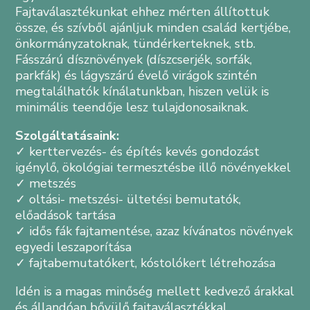
Fajtaválasztékunkat ehhez mérten állítottuk
össze, és szívből ajánljuk minden család kertjébe,
önkormányzatoknak, tündérkerteknek, stb.
Fásszárú dísznövények (díszcserjék, sorfák,
parkfák) és lágyszárú évelő virágok szintén
megtalálhatók kínálatunkban, hiszen velük is
minimális teendője lesz tulajdonosaiknak.
Szolgáltatásaink:
✓ kerttervezés- és építés kevés gondozást
igénylő, ökológiai termesztésbe illő növényekkel
✓ metszés
✓ oltási- metszési- ültetési bemutatók,
előadások tartása
✓ idős fák fajtamentése, azaz kívánatos növények
egyedi leszaporítása
✓ fajtabemutatókert, kóstolókert létrehozása
Idén is a magas minőség mellett kedvező árakkal
és állandóan bővülő fajtaválasztékkal