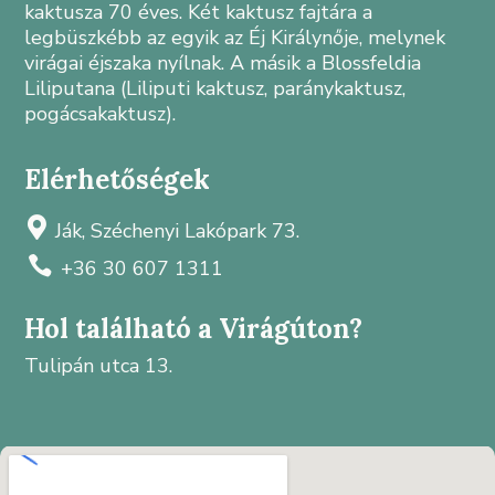
kaktusza 70 éves. Két kaktusz fajtára a
legbüszkébb az egyik az Éj Királynője, melynek
virágai éjszaka nyílnak. A másik a Blossfeldia
Liliputana (Liliputi kaktusz, paránykaktusz,
pogácsakaktusz).
Elérhetőségek

Ják, Széchenyi Lakópark 73.

+36 30 607 1311
Hol található a Virágúton?
Tulipán utca 13.