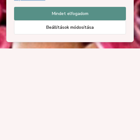
Mindet elfogadom
Beállítások módosítása
22. Herényi Virágút
A Herényi Virágútról
Megnyitó: 2026.04.24. péntek 16:00
Virágút és kirakodóvásár: 2026.04.25-26.
Programok
Kertészek